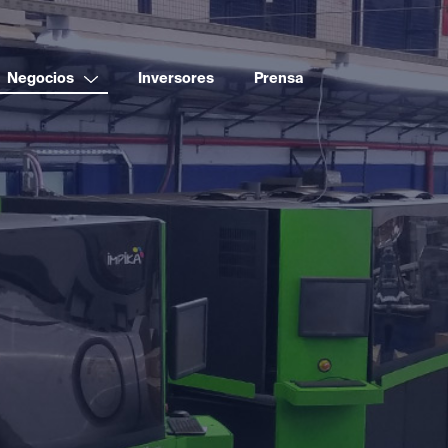
Negocios
Inversores
Prensa
Boldt
B-Gaming
Comunicaciones
B-Tech
Desarrollo de Sistemas
Boldt Impresores