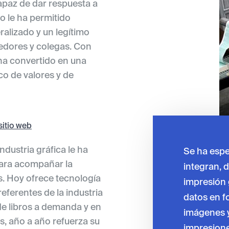
apaz de dar respuesta a
o le ha permitido
alizado y un legítimo
eedores y colegas. Con
ha convertido en una
co de valores y de
sitio web
ndustria gráfica le ha
Se ha espe
para acompañar la
integran, 
s. Hoy ofrece tecnología
impresión 
referentes de la industria
datos en f
de libros a demanda y en
imágenes y
s, año a año refuerza su
impresion