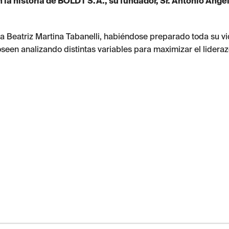
la historia de BOLDT S.A., su fundador, Sr. Antonio Ángel
na Beatriz Martina Tabanelli, habiéndose preparado toda su vi
seen analizando distintas variables para maximizar el lidera