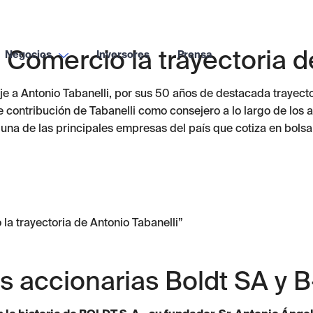
Comercio la trayectoria d
Negocios
Inversores
Prensa
Boldt
a Antonio Tabanelli, por sus 50 años de destacada trayector
B-Gaming
 contribución de Tabanelli como consejero a lo largo de los a
o una de las principales empresas del país que cotiza en bol
Comunicaciones
B-Tech
Desarrollo de Sistemas
Boldt Impresores
a trayectoria de Antonio Tabanelli”
s accionarias Boldt SA y 