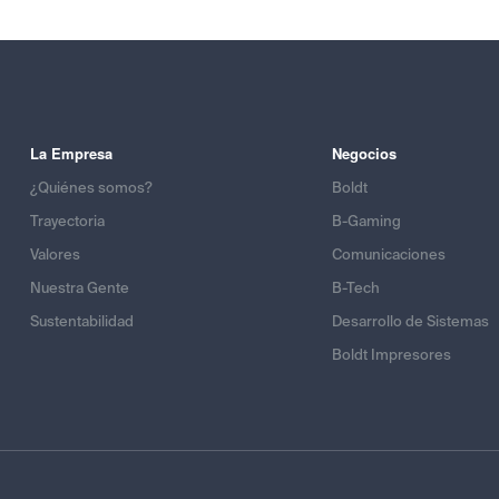
La Empresa
Negocios
¿Quiénes somos?
Boldt
Trayectoria
B-Gaming
Valores
Comunicaciones
Nuestra Gente
B-Tech
Sustentabilidad
Desarrollo de Sistemas
Boldt Impresores